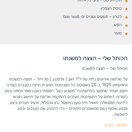
הרביזיוניסט – ציוני ללא חת
טיסת הצפלין
לטרון – תשעים ושניים ימי מעצר וצום
רופא
סופר
הכותל שלי – הצצה למשנתו
הכותל שלי – הצצה למשנתו
על שלושה אירועים בחייו של ד”ר זאב ( וולפגנג ) פון וייזל – הצצה
למשנתו
ולאישיותו
1929 .ב-23 באוגוסט כל המנהיגות הציונית היתה בקונגרס בציריך.
וייצמן
הצהיר שהמצב בפלשתינה “משביע רצון”. המופתי נאם נאומי הסתה ונסע
לסוריה. דיווחים על התארגנות הערבים להתקפה אלימה על היישוב
הובאו
לידיעת הממשלה. האוויר היה טעון בחשמל. ג’ון צנסלור, הנציב
העליון, ביצע
מבצע איסוף נשק מהשוטרים היהודים – כדי להרגיע את
הערבים. ונסע
לחופשה.
המסמך המלא