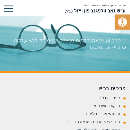
Open toolbar
״...בגיל 14 פרצתי דלתות מפיקים שונים כדי להציע להם
פרודיה על פאוסט״
פרקים בחייו
קווים ביוגרפים
הרקע המשפחתי
עיתונאי ואוריינטליסט
חייל בצבא הקמת המדינה היהודית