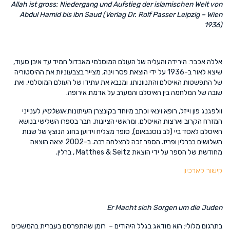
A
llah ist gross: Niedergang und Aufstieg der islamischen Welt von
Abdul Hamid bis ibn Saud
(Verlag Dr. Rolf Passer Leipzig – Wien
1936)
אללה אכבר: הירידה והעליה של העולם המוסלמי מאבדול חמיד עד איבן סעוד,
שיצא לאור ב-1936 על ידי הוצאת פסר וינה, מצייר בצבעוניות את ההיסטוריה
של התפשטות האיסלם והתנוונותו, ומנבא את עתידו של העולם המוסלמי, ואת
שובה של המלחמה בין האיסלם והמערב על אדמת אירופה.
וולפגנג פון וייזל, רופא וינאי וכתב מיוחד בקונצרן העיתונות
אושלטיין
לענייני
המזרח הקרוב וארצות האיסלם, ומראשי הציונות, חבר בספרו השלישי בנושא
האיסלם לאסד ביי (לב נוסנבאום), סופר מצליח וידוען בחוג הנוצץ של שנות
השלושים בברלין ופריז. הספר זכה להצלחה רבה. ב-2002 יצאה הוצאה
מחודשת של הספר על ידי הוצאת Matthes & Seitz , ברלין.
קישור לארכיון
Er Macht sich Sorgen um die Juden
בתרגום מלולי: הוא מודאג בגלל היהודים – רומן שהתפרסם בעברית בהמשכים