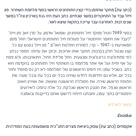
(כתב עת) מחקר שהוזמן בידי קצין התותחנים הראשי בסוף מלחמת השחרור. פון
וייזל עבד על התחקירים במשך שנתיים. כתב העת היה גנוז בארכיון צה”ל במשך
שנים רבות. לאחרונה עבר עריכה בתקווה שיצא לאור.
בסוף 1949 הטיל מפקד חיל התותחנים, שמואל אדמון, על סרן זאב פון וייזל
“לעבד את החומר ההיסטורי על פעולות חיל התותחנים הישראלי החל מזמן
המאורעות ב-1947 – קרי, למחרת החלטת האו”ם..”
פון וייזל נפגש עם כל
קצין שנטל חלק בקרבות, תחקר אותו ארוכות, וכתב את עדותו. הספר נכתב
לפי מתודולוגיה כרונולוגית ומבצעית. החל מלידת החיל, התארגנותו, ולא פסח
על אף חזית ועל אף אתר מלחמתי בו השתתף חיל התותחנים.
בהקדמה הוא
כתב: בשביל עמנו היו הימים הראשונים של המלחמה לא רק נס מתמיד וחוזר
בכל יום, אלא גם הזדמנות לחדש שהיינו בכל יום בכל עת ובכל שעה. את
התותח הראשון שירה; את הסוללה הראשונה שיצאה; את אווירון האויב
הראשון שנפל; את הטנק הראשון שנלקח; כל אלה נהפכו לאירועים
היסטוריים בתוך עמנו, וחובתנו הייתה לרשום אותם בדייקנות ובאמונה.
קישור לארכיון
Exodus
אקסודוס
(כתב עת) עוסק ביציאת מצרים התנ”כית ומשמעותה בעת המודרנית.