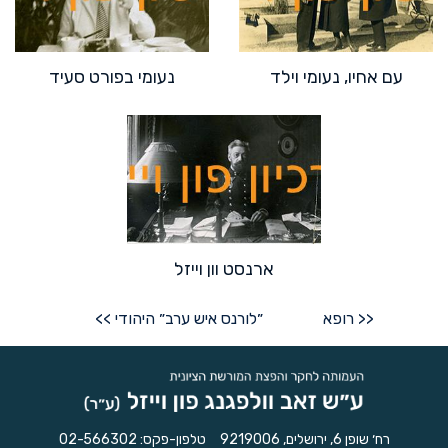
עם אחיו, נעומי וילד
נעומי בפורט סעיד
ארנסט וון וייזל
Post
רופא >>
<< ״לורנס איש ערב״ היהודי
navigation
רח׳ שופן 6, ירושלים, 9219006
טלפון-פקס:
02-566302