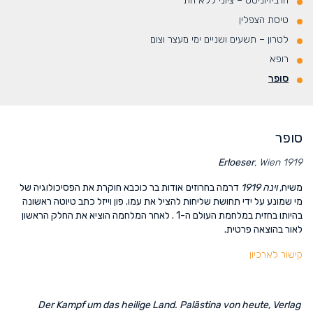
הרביזיוניסט – ציוני ללא חת
טיסת הצפלין
לטרון – תשעים ושניים ימי מעצר וצום
רופא
סופר
סופר
Erloeser
, Wien 1919
משיח
, וינה 1919
דרמה בחרוזים
אודות בר כוכבא חוקרת את הפסיכולוגיה של
מי שמונע על ידי תחושת שליחות להציל את עמו. פון וייזל כתב טיוטה ראשונה
בהיותו בחזית
במלחמת העולם ה-1 . לאחר המלחמה הוציא את החלק הראשון
לאור בהוצאה פרטית.
קישור לארכיון
Der Kampf um das heilige Land. Palästina von heute,
Verlag