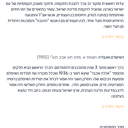
עדות ראשונית ומקור רב ערך להבנת התקופה, ולחקר מאבק הקוממיות של עם
ישראל בארצו, שהוביל להקמת מדינת ישראל, עשיר בתיאורים של הווי החיים
שהתפתח במחנה לטרון, היחסים בין העצורים, אנשי אצ”ל והתנועה
הרוויזיוניסטית מצד אחד, לבין העצורים מבין אנשי “ההגנה” והסוכנות היהודית
מן הצד השני.
קישור לארכיון
האישלם ואנגליה
הוצאת א. מוזס תא אביב תש”י (1950)
כרך ראשון מתוך 3 שהיו מתוכננים להתפרסם. הכרך הראשון הביא חלקים
מהספר “אללה אכבר” שיצא לאור ב-1936 שכלל סקירה של תולדות האיסלם
ומסעות הכיבוש שלו. החלק השני היה אמור לכלול את תולדות האיסלם ברוסיה
הסובייטית, פרס, אפגניסטאן, הודו… ואזורים נוספים. החלק השלישי היה אמור
לדון במדינות הליגה הערבית, ארץ ישראל ובעיות הנפט. כתב היד נמצא
בעיזבונו.
קישור לארכיון
ספר התותחנים