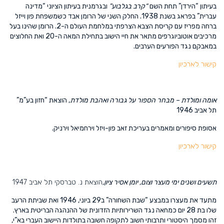
בעיתון “הירדן” תחת השם
“קרב בגלבוע”
ובגרמנית בעיתון הציוני “מדינה
עברית” בפראג בשנת 1938. החלק השני של הרומן אבד כשמשפחת פון וייזל
ברחה מפריז עם קריסת הצבא הצרפתי במלחמת העולם ה-2. הרומן שהינו בעל
מרכיבים אוטוביוגרפים מתאר את חיי הישוב בתחילת המאה ה-20 ואת החלוצים
במאבקם נגד הפורעים הערבים.
קישור לארכיון
אומה ומולדת – מבחר הספור על גבורה ואהבת מולדת
, הוצאת “חזון בע”מ”
תל אביב 1946
אסופת סיפורים ומאמרים בעריכת זאב פון-ויזל וירחמיאל וירניק.
קישור לארכיון
תשעים ושנים ימי מעצר וצום, יומן אסיר ציון,
הוצאת נ. טברסקי תל אביב 1947
מתעד את מעצרו במבצע “שבת השחורה” ב29 ביוני, 1946 ואת שביתת הרעב
שלו בת 28 יום כמחאה נגד השרירותיות הזדונית של ההנהגה הבריטית בארץ.
זהו מסמך היסטורי ותרבותי חשוב לתקופה חשובה בתולדות היישוב העברי בא”י,